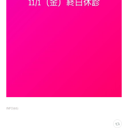
INFO
(
65
)